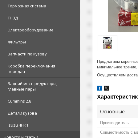
Тормозная система
ТНВД
Электрооборудование
Фильтры
Запчасти по кузову
Предлагаем коренные
Коробка переключения
минимальное трение,
передач
Осуществляем достав
Задний мост, редукторы,
главные пары
Характеристик
Cummins 2.8
Основные
Детали кузова
Производитель
Isuzu 4HK1
Совместимость с м
Новости и статьи