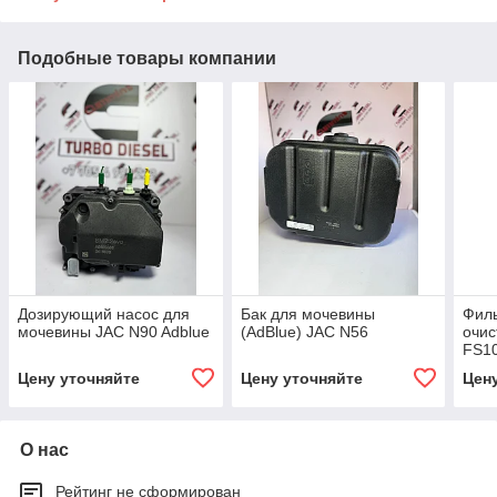
Подобные товары компании
Дозирующий насос для
Бак для мочевины
Филь
мочевины JAC N90 Adblue
(AdBlue) JAC N56
очис
FS1
Цену уточняйте
Цену уточняйте
Цен
О нас
Рейтинг не сформирован