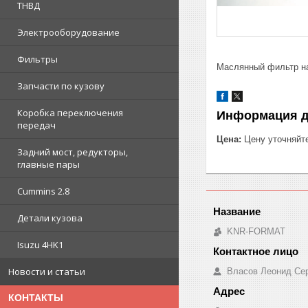
ТНВД
Электрооборудование
Фильтры
Маслянный фильтр на 
Запчасти по кузову
Коробка переключения
Информация д
передач
Цена:
Цену уточняйт
Задний мост, редукторы,
главные пары
Cummins 2.8
Детали кузова
KNR-FORMAT
Isuzu 4HK1
Новости и статьи
Власов Леонид Се
КОНТАКТЫ