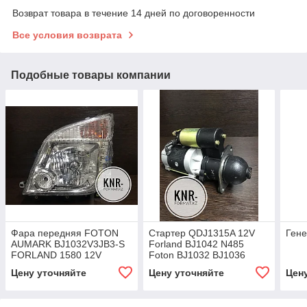
Возврат товара в течение 14 дней по договоренности
Все условия возврата
Подобные товары компании
Фара передняя FOTON
Стартер QDJ1315A 12V
Гене
AUMARK BJ1032V3JB3-S
Forland BJ1042 N485
FORLAND 1580 12V
Foton BJ1032 BJ1036
4D18E
Цену уточняйте
Цену уточняйте
Цен