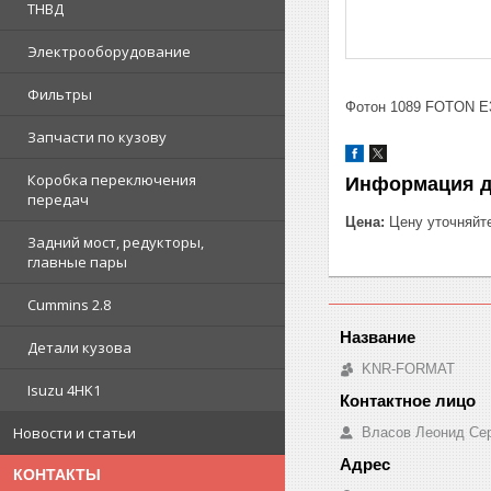
ТНВД
Электрооборудование
Фильтры
Фотон 1089 FOTON E
Запчасти по кузову
Коробка переключения
Информация д
передач
Цена:
Цену уточняйт
Задний мост, редукторы,
главные пары
Cummins 2.8
Детали кузова
KNR-FORMAT
Isuzu 4HK1
Новости и статьи
Власов Леонид Се
КОНТАКТЫ