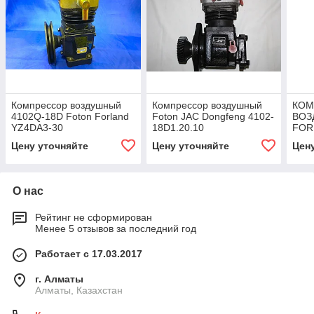
Компрессор воздушный
Компрессор воздушный
КОМ
4102Q-18D Foton Forland
Foton JAC Dongfeng 4102-
ВОЗ
YZ4DA3-30
18D1.20.10
FOR
(CY
Цену уточняйте
Цену уточняйте
Цен
1049
B5.2
О нас
Рейтинг не сформирован
Менее 5 отзывов за последний год
Работает с 17.03.2017
г. Алматы
Алматы, Казахстан