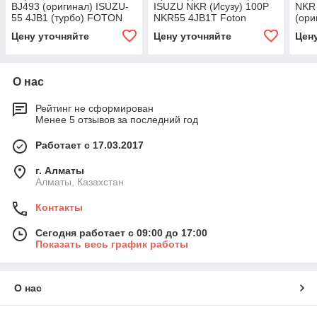
BJ493 (оригинал) ISUZU-
ISUZU NKR (Исузу) 100P
NKR
55 4JB1 (турбо) FOTON
NKR55 4JB1T Foton
(ори
BJ1039 JAC HFC4DA1-2B
BJ1039C BJ1049 BJ493
FOT
Цену уточняйте
Цену уточняйте
Цен
HFC
О нас
Рейтинг не сформирован
Менее 5 отзывов за последний год
Работает с 17.03.2017
г. Алматы
Алматы, Казахстан
Контакты
Сегодня работает с 09:00 до 17:00
Показать весь график работы
О нас