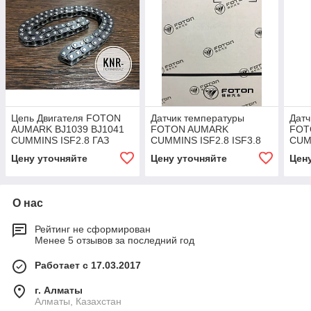
Цепь Двигателя FOTON
Датчик температуры
Датч
AUMARK BJ1039 BJ1041
FOTON AUMARK
FOT
CUMMINS ISF2.8 ГАЗ
CUMMINS ISF2.8 ISF3.8
CUMM
ГАЗЕЛЬ NEXT, ГАЗЕЛЬ
ГАЗель NEXT Бизнес
ГАЗе
Цену уточняйте
Цену уточняйте
Цен
СОБОЛЬ 4982040
4954905
A2C
289
О нас
Рейтинг не сформирован
Менее 5 отзывов за последний год
Работает с 17.03.2017
г. Алматы
Алматы, Казахстан